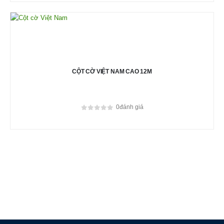
CỘT CỜ VIỆT NAM CAO 12M
0
đánh giá
0
out of 5