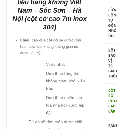
liệu hàng không Việt
Nam – Sóc Sơn – Hà
CỬA
CỔNG
Nội (cột cờ cao 7m inox
TỰ
ĐỘNG
304)
NHÔM
ĐÚC
Chiều cao của cột cờ
sẽ được tính
toán dựa vào khảng không gian nơi
BỐT
được lắp đặt.
BẢO
VỆ-
Ví dụ như:
TB
GIAO
Dựa theo tổng thể
THÔNG
không gian, khối kiến
trúc
CỘT
CỜ
Dựa theo chiều cao
INOX
tòa nhà nơi được lắp
CAO
CẤP
đặt.
Từ đó sẽ tính toán được chiều
BÁNH