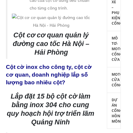
cao của cột cờ đúng tiêu chuẩn
XE
–
cho từng công trình.
PHỤ
KIỆN
CỔNG
Cột cơ cơ quan quản lý
MÔ
đường cao tốc Hà Nội –
TƠ-
MOTOR
Hải Phòng
CỔNG
CỬA
Cột cờ inox cho công ty, cột cờ
cơ quan, doanh nghiệp lắp số
MOTOR
CỬA
lượng bao nhiêu cột?
CỔNG
Lắp đặt 15 bộ cột cờ làm
DỰ
bằng inox 304 cho cung
ÁN
CỔNG
quy hoạch hội trợ triển lãm
HỒNG
Quảng Ninh
MÔN