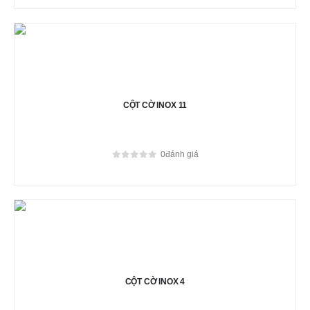
CỘT CỜ INOX 11
0
đánh giá
0
out of 5
CỘT CỜ INOX 4