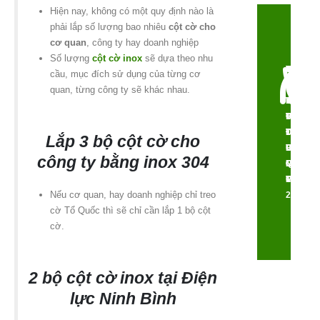
Hiện nay, không có một quy định nào là
phải lắp số lượng bao nhiêu
cột cờ cho
cơ quan
, công ty hay doanh nghiệp
Số lượng
cột cờ inox
sẽ dựa theo nhu
CÔNG
THẨM
TÍNH
CHI
cầu, mục đích sử dụng của từng cơ
NGHỆ
MỸ
NĂNG
PHÍ
quan, từng công ty sẽ khác nhau.
HIỆN
VƯỢT
ƯU
TỐI
ĐẠI,
TRỘI,
VIỆT,
ƯU,
TIÊU
ĐA
ĐỘ
TƯ
Lắp 3 bộ cột cờ cho
CHUẨN
DẠNG
BỀN
VẤN
công ty bằng inox 304
QUỐC
MẪU
CỰC
MIỄN
TẾ
MÃ
CAO
PHÍ
Nếu cơ quan, hay doanh nghiệp chỉ treo
24/7
cờ Tổ Quốc thì sẽ chỉ cần lắp 1 bộ cột
cờ.
2 bộ cột cờ inox tại Điện
lực Ninh Bình