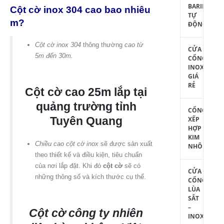
BARIE
Cột cờ inox 304 cao bao nhiêu
TỰ
m?
ĐỘNG
Cột cờ inox 304
thông thường
cao từ
CỬA
5m đến 30m.
CỔNG
INOX
GIÁ
RẺ
Cột cờ cao 25m lắp tại
quảng trường tỉnh
CỔNG
Tuyên Quang
XẾP
HỢP
KIM
Chiều cao cột cờ inox
sẽ được sản xuất
NHÔM
theo thiết kế và điều kiện, tiêu chuẩn
của nơi lắp đặt. Khi đó
cột cờ
sẽ có
CỬA
những thông số và kích thước cụ thể.
CỔNG
LÙA
SẮT
–
Cột cờ công ty nhiên
INOX