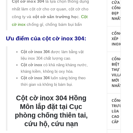
Cột cờ inox 304
là lựa chọn thông dụng
CỬA
CỔNG
nhất làm cột cờ cho cơ quan, cột cờ cho
ĐẸP
công ty và
cột cờ sân trường họ
c.
Cột
NHẤT
cờ inox
chống gỉ, chống bám bụi bẩn
CỔNG
Ưu điểm của cột cờ inox 304:
XẾP
INOX
Cột cờ inox 304
được làm bằng vật
liệu inox 304 chất lượng cao.
CỔNG
BIỆT
Cột cờ inox
có khả năng kháng nước,
THỰ
kháng kiềm, không bị oxy hóa.
VILLA
Cột cờ inox 304
luôn sáng bóng theo
MỚI
thời gian và không bị bám bụi.
NHẤT
Cột cờ inox 304 Hồng
CỔNG
Môn lắp đặt tại Cục
TRƯỢT
LÙA
phòng chống thiên tai,
CAO
CẤP
cứu hộ, cứu nạn