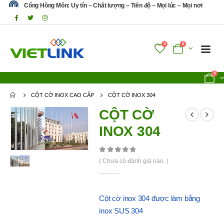
Cổng Hồng Môn: Uy tín – Chất lượng – Tiến độ – Mọi lúc – Mọi nơi
0
0
0
CỘT CỜ INOX CAO CẤP
CỘT CỜ INOX 304
CỘT CỜ
INOX 304
0
out of 5
( Chưa có đánh giá nào. )
Cột cờ inox 304 được làm bằng
inox SUS 304