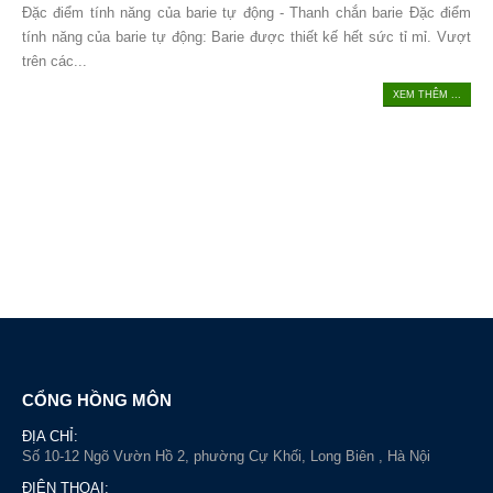
Đặc điểm tính năng của barie tự động - Thanh chắn barie Đặc điểm
tính năng của barie tự động: Barie được thiết kế hết sức tỉ mỉ. Vượt
trên các...
XEM THÊM ...
CỔNG HỒNG MÔN
ĐỊA CHỈ:
Số 10-12 Ngõ Vườn Hồ 2, phường Cự Khối, Long Biên , Hà Nội
ĐIỆN THOẠI: