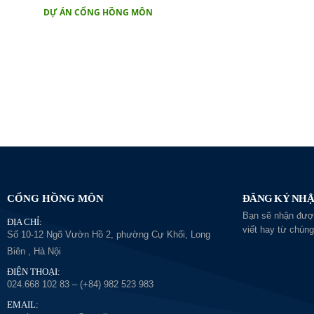
DỰ ÁN CỔNG HỒNG MÔN
CỔNG HỒNG MÔN
ĐĂNG KÝ NHẬ
Bạn sẽ nhận được
ĐỊA CHỈ:
viết hay từ chúng
Số 10-12 Ngõ Vườn Hồ 2, phường Cự Khối, Long
Biên , Hà Nội
ĐIỆN THOẠI:
024.668 102 83 – (+84) 982 523 983
EMAIL: