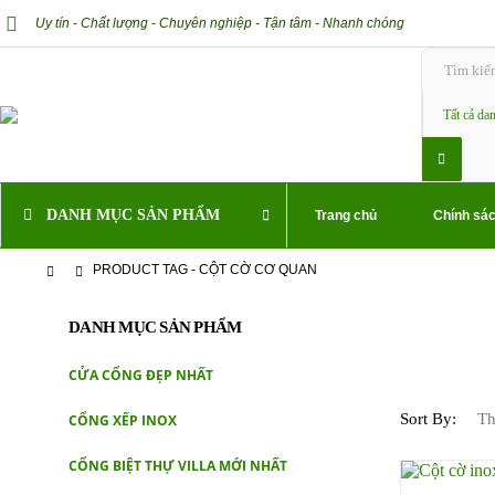
Uy tín - Chất lượng - Chuyên nghiệp - Tận tâm - Nhanh chóng
DANH MỤC SẢN PHẨM
Trang chủ
Chính sác
PRODUCT TAG -
CỘT CỜ CƠ QUAN
DANH MỤC SẢN PHẨM
CỬA CỔNG ĐẸP NHẤT
Sort By:
CỔNG XẾP INOX
CỔNG BIỆT THỰ VILLA MỚI NHẤT