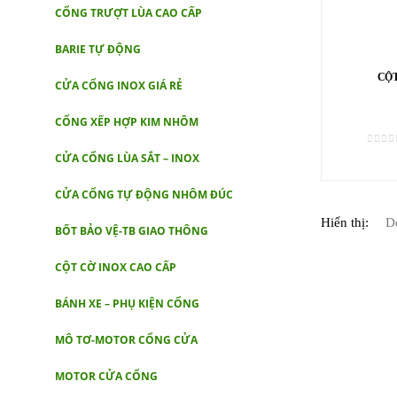
CỔNG TRƯỢT LÙA CAO CẤP
BARIE TỰ ĐỘNG
CỘT
CỬA CỔNG INOX GIÁ RẺ
CỔNG XẾP HỢP KIM NHÔM
0
out 
CỬA CỔNG LÙA SẮT – INOX
CỬA CỔNG TỰ ĐỘNG NHÔM ĐÚC
Hiển thị:
BỐT BẢO VỆ-TB GIAO THÔNG
CỘT CỜ INOX CAO CẤP
BÁNH XE – PHỤ KIỆN CỔNG
MÔ TƠ-MOTOR CỔNG CỬA
MOTOR CỬA CỔNG