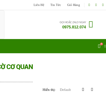
Liên Hệ
Tin Tức
Giỏ Hàng
GỌI HOẶC ZALO NGAY
0975.812.074
0
CỜ CƠ QUAN
Hiển thị: