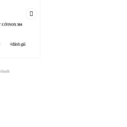
 CỜ INOX 304
đánh giá
0
of 5