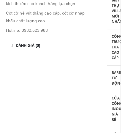
BIỆT
kích thước cho khách hàng lựa chọn
THỰ
VILLA
Cột cờ hệ vút thẳng cao cấp, cột cờ nhập
MỚI
khẩu chất lượng cao
NHẤT
Hotline: 0982.523.983
CỔNG
TRƯỢT
ĐÁNH GIÁ (0)
LÙA
CAO
CẤP
BARIE
TỰ
ĐỘNG
CỬA
CỔNG
INOX
GIÁ
RẺ