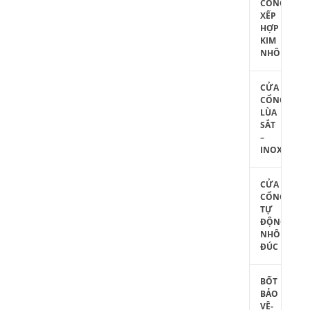
CỔNG
XẾP
HỢP
KIM
NHÔM
CỬA
CỔNG
LÙA
SẮT
–
INOX
CỬA
CỔNG
TỰ
ĐỘNG
NHÔM
ĐÚC
BỐT
BẢO
VỆ-