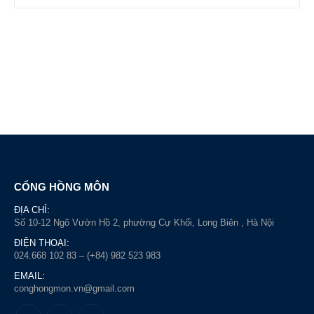
CỔNG HỒNG MÔN
ĐỊA CHỈ:
Số 10-12 Ngõ Vườn Hồ 2, phường Cự Khối, Long Biên , Hà Nội
ĐIỆN THOẠI:
024.668 102 83 – (+84) 982 523 983
EMAIL:
conghongmon.vn@gmail.com