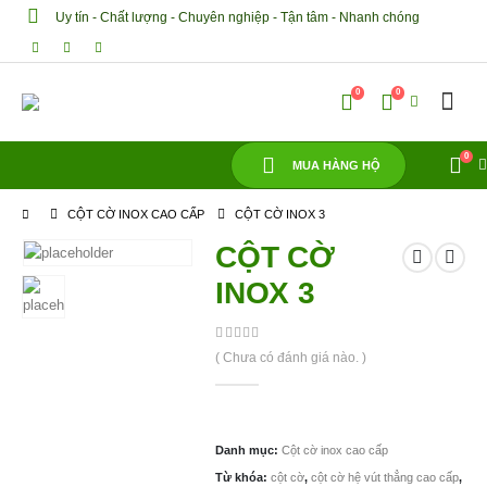
Uy tín - Chất lượng - Chuyên nghiệp - Tận tâm - Nhanh chóng
0
0
0
MUA HÀNG HỘ
CỘT CỜ INOX CAO CẤP
CỘT CỜ INOX 3
CỘT CỜ
INOX 3
0
out of 5
( Chưa có đánh giá nào. )
Danh mục:
Cột cờ inox cao cấp
Từ khóa:
cột cờ
,
cột cờ hệ vút thẳng cao cấp
,