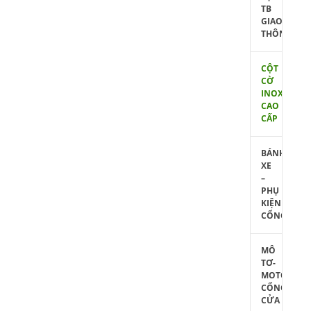
TB
GIAO
THÔNG
CỘT
CỜ
INOX
CAO
CẤP
BÁNH
XE
–
PHỤ
KIỆN
CỔNG
MÔ
TƠ-
MOTOR
CỔNG
CỬA