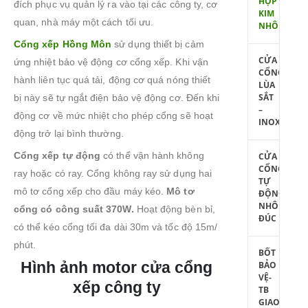
HỢP
đích phục vụ quản lý ra vào tại các công ty, cơ
KIM
quan, nhà máy một cách tối ưu.
NHÔM
Cổng xếp Hồng Môn
sử dụng thiết bị cảm
CỬA
ứng nhiệt bảo vệ động cơ cổng xếp. Khi vận
CỔNG
hành liên tục quá tải, động cơ quá nóng thiết
LÙA
SẮT
bị này sẽ tự ngắt điện bảo vệ động cơ. Đến khi
–
động cơ về mức nhiệt cho phép cổng sẽ hoạt
INOX
động trở lại bình thường.
Cổng xếp tự động
có thể vận hành không
CỬA
CỔNG
ray hoặc có ray. Cổng không ray sử dụng hai
TỰ
mô tơ cổng xếp cho đầu máy kéo.
Mô tơ
ĐỘNG
NHÔM
cổng có công suất 370W.
Hoạt động bèn bỉ,
ĐÚC
có thể kéo cổng tối đa dài 30m và tốc độ 15m/
phút.
BỐT
Hình ảnh motor cửa cổng
BẢO
VỆ-
xếp công ty
TB
GIAO