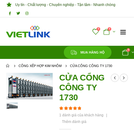
Uy tín - Chất lượng - Chuyên nghiệp - Tận tâm - Nhanh chóng
0
0
0
MUA HÀNG HỘ
CỔNG XẾP HỢP KIM NHÔM
CỬA CỔNG CÔNG TY 1730
CỬA CỔNG
CÔNG TY
1730
5.00
out of 5
1
đánh giá của khách hàng
|
Thêm đánh giá