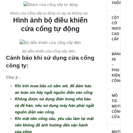
THÔNG
Motor cửa cổng xếp tự động có ray và không ray
CỘT
Hình ảnh bộ điều khiển
CỜ
cửa cổng tự động
INOX
CAO
CẤP
Bộ điều khiển cửa cổng xếp điện
BÁNH
Cảnh báo khi sử dụng cửa cổng
XE
–
công ty:
PHỤ
KIỆN
Ch
ú
ý :
CỔNG
Khi trời mưa b
ã
o c
ó
sấm s
é
t, để đảm bảo
an toàn xin h
ã
y ngắt nguồn điện vào cổng
MÔ
Kh
ô
ng được sử dụng điện trong nhà bảo
TƠ-
vệ để hàn, nếu sử dụng m
á
y hàn phải ngắt
MOTOR
CỔNG
nguồn điện vào cổng.
CỬA
Khi mặt nền cổng xấu, yêu cầu làm lại mặt
nền không để ảnh hưởng đến vận hành
MOTOR
của cổng