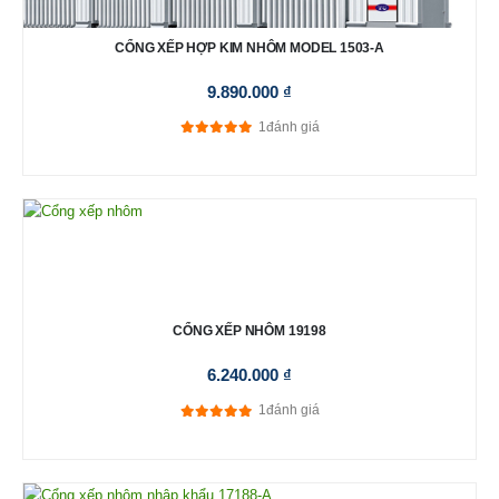
CỔNG XẾP HỢP KIM NHÔM MODEL 1503-A
9.890.000
₫
1
đánh giá
5.00
out of 5
CỔNG XẾP NHÔM 19198
6.240.000
₫
1
đánh giá
5.00
out of 5