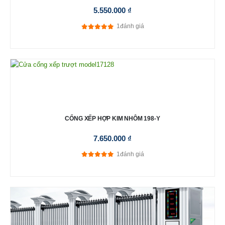
5.550.000
₫
1
đánh giá
5.00
out of 5
CỔNG XẾP HỢP KIM NHÔM 198-Y
7.650.000
₫
1
đánh giá
5.00
out of 5