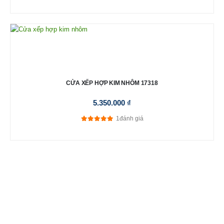
CỬA XẾP HỢP KIM NHÔM 17318
5.350.000
₫
1
đánh giá
5.00
out of 5