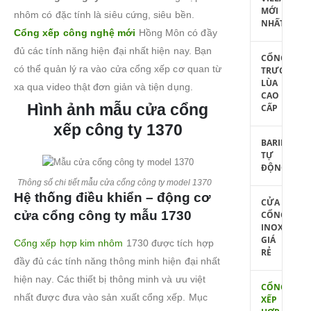
MỚI
nhôm có đặc tính là siêu cứng, siêu bền.
NHẤT
Cổng xếp công nghệ mới
Hồng Môn có đầy
đủ các tính năng hiện đại nhất hiện nay. Bạn
CỔNG
có thể quản lý ra vào cửa cổng xếp cơ quan từ
TRƯỢT
LÙA
xa qua video thật đơn giản và tiện dụng.
CAO
Hình ảnh mẫu cửa cổng
CẤP
xếp công ty 1370
BARIE
TỰ
ĐỘNG
Thông số chi tiết mẫu cửa cổng công ty model 1370
Hệ thống điều khiển – động cơ
CỬA
cửa cổng công ty mẫu 1730
CỔNG
INOX
GIÁ
Cổng xếp hợp kim nhôm
1730 được tích hợp
RẺ
đầy đủ các tính năng thông minh hiện đại nhất
hiện nay. Các thiết bị thông minh và ưu việt
CỔNG
nhất được đưa vào sản xuất cổng xếp. Mục
XẾP