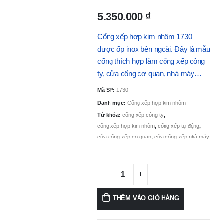
5.350.000
₫
Cổng xếp hợp kim nhôm 1730
được ốp inox bên ngoài. Đây là mẫu
cổng thích hợp làm cổng xếp công
ty, cửa cổng cơ quan, nhà máy…
Mã SP:
1730
Danh mục:
Cổng xếp hợp kim nhôm
Từ khóa:
cổng xếp công ty
,
cổng xếp hợp kim nhôm
,
cổng xếp tự động
,
cửa cổng xếp cơ quan
,
cửa cổng xếp nhà máy
THÊM VÀO GIỎ HÀNG