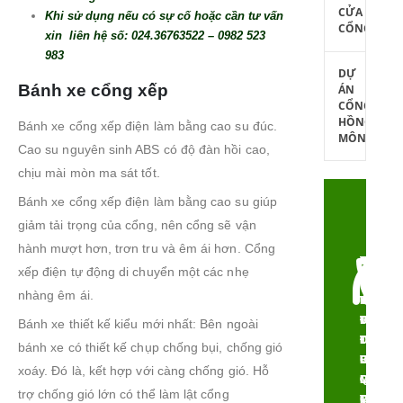
CỬA
Khi sử dụng nếu c
ó
sự cố hoặc cần tư vấn
CỔNG
xin li
ê
n hệ số: 024.36763522 – 0982 523
983
DỰ
Bánh xe cổng xếp
ÁN
CỔNG
HỒNG
Bánh xe cổng xếp điện làm bằng cao su đúc.
MÔN
Cao su nguyên sinh ABS có độ đàn hồi cao,
chịu mài mòn ma sát tốt.
Bánh xe cổng xếp điện làm bằng cao su giúp
giảm tải trọng của cổng, nên cổng sẽ vận
hành mượt hơn, trơn tru và êm ái hơn. Cổng
CÔNG
THẨM
TÍNH
CHI
xếp điện tự động di chuyển một các nhẹ
NGHỆ
MỸ
NĂNG
PHÍ
nhàng êm ái.
HIỆN
VƯỢT
ƯU
TỐI
ĐẠI,
TRỘI,
VIỆT,
ƯU,
Bánh xe thiết kế kiểu mới nhất: Bên ngoài
TIÊU
ĐA
ĐỘ
TƯ
bánh xe có thiết kế chụp chống bụi, chống gió
CHUẨN
DẠNG
BỀN
VẤN
xoáy. Đó là, kết hợp với càng chống gió. Hỗ
QUỐC
MẪU
CỰC
MIỄN
trợ chống gió lớn có thể làm lật cổng
TẾ
MÃ
CAO
PHÍ