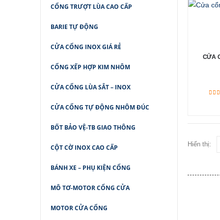
CỔNG TRƯỢT LÙA CAO CẤP
BARIE TỰ ĐỘNG
CỬA CỔNG INOX GIÁ RẺ
CỬA 
CỔNG XẾP HỢP KIM NHÔM
CỬA CỔNG LÙA SẮT – INOX
5.0
CỬA CỔNG TỰ ĐỘNG NHÔM ĐÚC
BỐT BẢO VỆ-TB GIAO THÔNG
Hiển thị:
CỘT CỜ INOX CAO CẤP
BÁNH XE – PHỤ KIỆN CỔNG
MÔ TƠ-MOTOR CỔNG CỬA
MOTOR CỬA CỔNG