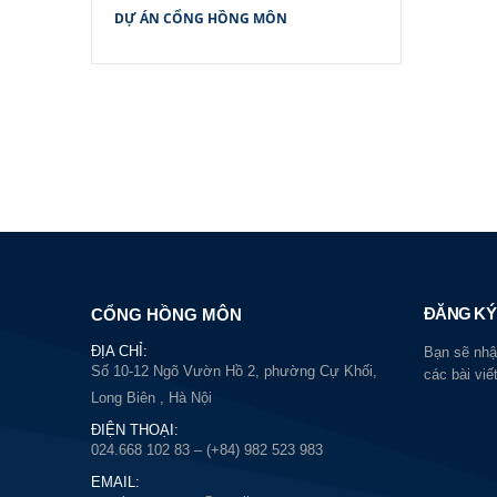
DỰ ÁN CỔNG HỒNG MÔN
ĐĂNG KÝ
CỔNG HỒNG MÔN
ĐỊA CHỈ:
Bạn sẽ nhậ
Số 10-12 Ngõ Vườn Hồ 2, phường Cự Khối,
các bài viế
Long Biên , Hà Nội
ĐIỆN THOẠI:
024.668 102 83 – (+84) 982 523 983
EMAIL: