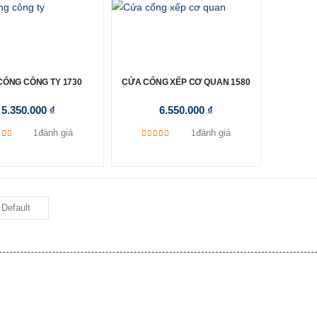
CỔNG CÔNG TY 1730
CỬA CỔNG XẾP CƠ QUAN 1580
5.350.000
₫
6.550.000
₫
đánh giá
đánh giá
1
1
0
out of 5
5.00
out of 5