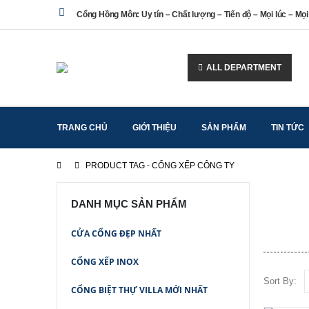
Cổng Hồng Môn: Uy tín – Chất lượng – Tiến độ – Mọi lúc – Mọi
ALL DEPARTMENT
TRANG CHỦ
GIỚI THIỆU
SẢN PHẨM
TIN TỨC
PRODUCT TAG -
CỔNG XẾP CÔNG TY
DANH MỤC SẢN PHẨM
CỬA CỔNG ĐẸP NHẤT
CỔNG XẾP INOX
Sort By:
CỔNG BIỆT THỰ VILLA MỚI NHẤT