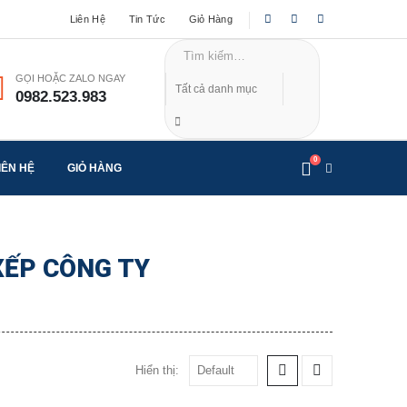
Liên Hệ
Tin Tức
Giỏ Hàng
GỌI HOẶC ZALO NGAY
0982.523.983
0
IÊN HỆ
GIỎ HÀNG
XẾP CÔNG TY
Hiển thị: