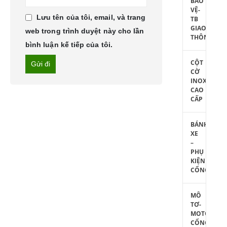
BẢO
VỆ-
Lưu tên của tôi, email, và trang
TB
GIAO
web trong trình duyệt này cho lần
THÔNG
bình luận kế tiếp của tôi.
CỘT
CỜ
INOX
CAO
CẤP
BÁNH
XE
–
PHỤ
KIỆN
CỔNG
MÔ
TƠ-
MOTOR
CỔNG