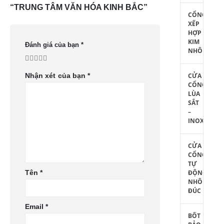
“TRUNG TÂM VĂN HÓA KINH BẮC”
CỔNG
XẾP
HỢP
KIM
Đánh giá của bạn
*
NHÔM
CỬA
Nhận xét của bạn
*
CỔNG
LÙA
SẮT
–
INOX
CỬA
CỔNG
TỰ
ĐỘNG
Tên
*
NHÔM
ĐÚC
Email
*
BỐT