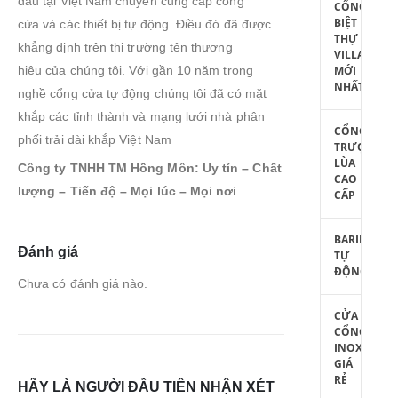
đầu tại Việt Nam chuyên cung cấp cổng
CỔNG
BIỆT
cửa và các thiết bị tự động. Điều đó đã được
THỰ
khẳng định trên thi trường tên thương
VILLA
MỚI
hiệu của chúng tôi. Với gần 10 năm trong
NHẤT
nghề cổng cửa tự động chúng tôi đã có mặt
khắp các tỉnh thành và mạng lưới nhà phân
CỔNG
phối trải dài khắp Việt Nam
TRƯỢT
LÙA
Công ty TNHH TM Hồng Môn: Uy tín – Chất
CAO
lượng – Tiến độ – Mọi lúc – Mọi nơi
CẤP
BARIE
Đánh giá
TỰ
ĐỘNG
Chưa có đánh giá nào.
CỬA
CỔNG
INOX
GIÁ
RẺ
HÃY LÀ NGƯỜI ĐẦU TIÊN NHẬN XÉT