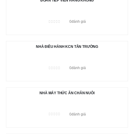
ĐOÀN TIẾP VIÊN HÀNG KHÔNG
0
đánh giá
0
out of 5
NHÀ ĐIỀU HÀNH KCN TÂN TRƯỜNG
0
đánh giá
0
out of 5
NHÀ MÁY THỨC ĂN CHĂN NUÔI
0
đánh giá
0
out of 5