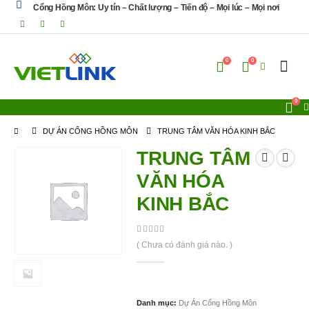
Cổng Hồng Môn: Uy tín – Chất lượng – Tiến độ – Mọi lúc – Mọi nơi
0
0
0
DỰ ÁN CỔNG HỒNG MÔN
TRUNG TÂM VĂN HÓA KINH BẮC
TRUNG TÂM
VĂN HÓA
KINH BẮC
0
out of 5
( Chưa có đánh giá nào. )
Danh mục:
Dự Án Cổng Hồng Môn