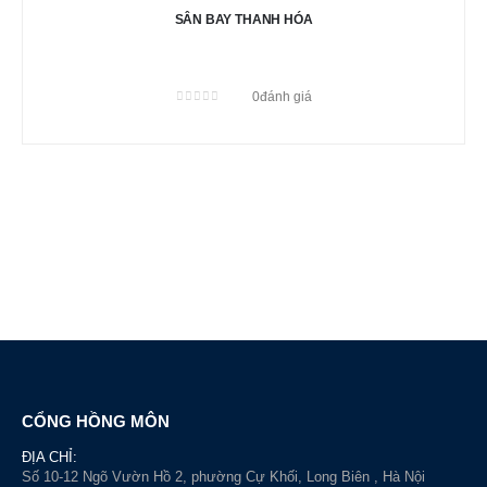
SÂN BAY THANH HÓA
0
đánh giá
0
out of 5
CỔNG HỒNG MÔN
ĐỊA CHỈ:
Số 10-12 Ngõ Vườn Hồ 2, phường Cự Khối, Long Biên , Hà Nội