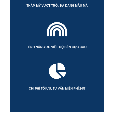
THẨM MỸ VƯỢT TRỘI, ĐA DẠNG MẪU MÃ
TÍNH NĂNG ƯU VIỆT, ĐỘ BỀN CỰC CAO
CHI PHÍ TỐI ƯU, TƯ VẤN MIỄN PHÍ 24/7