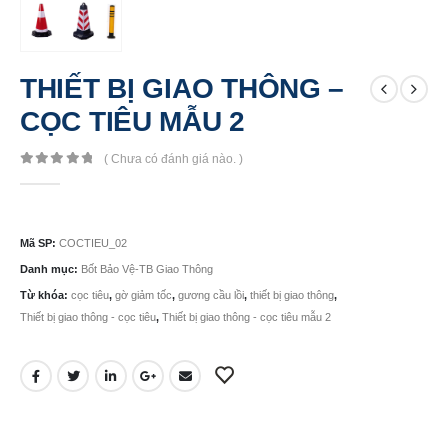
THIẾT BỊ GIAO THÔNG –
CỌC TIÊU MẪU 2
( Chưa có đánh giá nào. )
0
out of 5
Mã SP:
COCTIEU_02
Danh mục:
Bốt Bảo Vệ-TB Giao Thông
Từ khóa:
cọc tiêu
,
gờ giảm tốc
,
gương cầu lồi
,
thiết bị giao thông
,
Thiết bị giao thông - cọc tiêu
,
Thiết bị giao thông - cọc tiêu mẫu 2