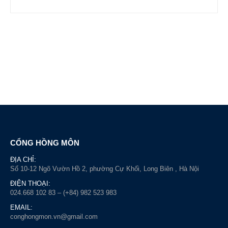
CỔNG HỒNG MÔN
ĐỊA CHỈ:
Số 10-12 Ngõ Vườn Hồ 2, phường Cự Khối, Long Biên , Hà Nội
ĐIỆN THOẠI:
024.668 102 83 – (+84) 982 523 983
EMAIL:
conghongmon.vn@gmail.com