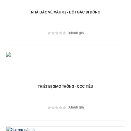
NHÀ BẢO VỆ MẪU 02 - BỐT GÁC DI ĐỘNG
0
đánh giá
0
out of 5
THIẾT BỊ GIAO THÔNG - CỌC TIÊU
0
đánh giá
0
out of 5