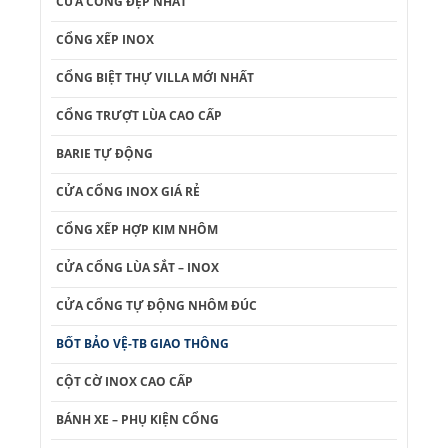
CỬA CỔNG ĐẸP NHẤT
CỔNG XẾP INOX
CỔNG BIỆT THỰ VILLA MỚI NHẤT
CỔNG TRƯỢT LÙA CAO CẤP
BARIE TỰ ĐỘNG
CỬA CỔNG INOX GIÁ RẺ
CỔNG XẾP HỢP KIM NHÔM
CỬA CỔNG LÙA SẮT – INOX
CỬA CỔNG TỰ ĐỘNG NHÔM ĐÚC
BỐT BẢO VỆ-TB GIAO THÔNG
CỘT CỜ INOX CAO CẤP
BÁNH XE – PHỤ KIỆN CỔNG