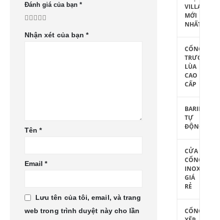
Đánh giá của bạn
*
VILLA
MỚI
NHẤT
Nhận xét của bạn
*
CỔNG
TRƯỢT
LÙA
CAO
CẤP
BARIE
TỰ
ĐỘNG
Tên
*
CỬA
CỔNG
Email
*
INOX
GIÁ
RẺ
Lưu tên của tôi, email, và trang
CỔNG
web trong trình duyệt này cho lần
XẾP