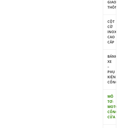
GIAO
THÔNG
CỘT
CỜ
INOX
CAO
CẤP
BÁNH
XE
–
PHỤ
KIỆN
CỔNG
MÔ
TƠ-
MOTOR
CỔNG
CỬA