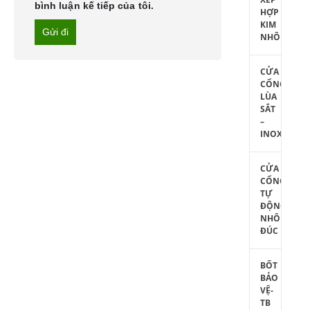
bình luận kế tiếp của tôi.
HỢP
KIM
NHÔM
CỬA
CỔNG
LÙA
SẮT
–
INOX
CỬA
CỔNG
TỰ
ĐỘNG
NHÔM
ĐÚC
BỐT
BẢO
VỆ-
TB