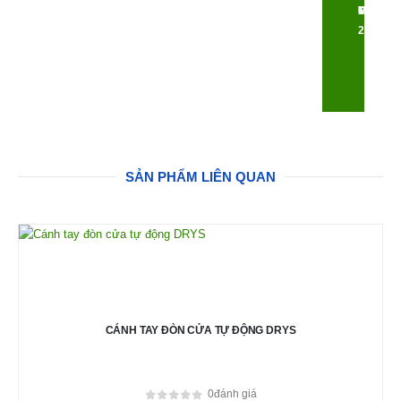
TẾ
MÃ
CAO
PHÍ
24/7
SẢN PHẨM LIÊN QUAN
CÁNH TAY ĐÒN CỬA TỰ ĐỘNG DRYS
0
đánh giá