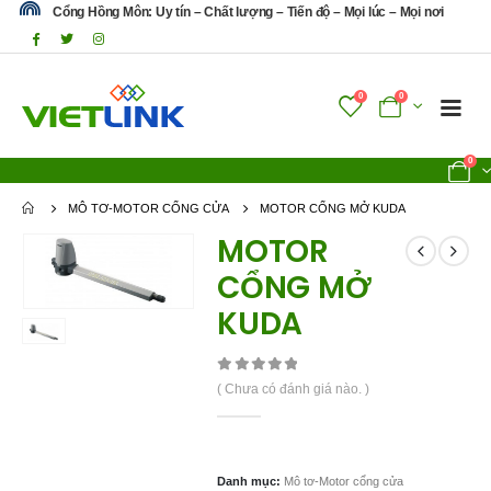
Cổng Hồng Môn: Uy tín – Chất lượng – Tiến độ – Mọi lúc – Mọi nơi
0
0
0
MÔ TƠ-MOTOR CỔNG CỬA
MOTOR CỔNG MỞ KUDA
MOTOR
CỔNG MỞ
KUDA
0
out of 5
( Chưa có đánh giá nào. )
Danh mục:
Mô tơ-Motor cổng cửa