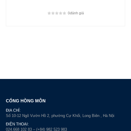
0
đánh giá
0
out of 5
CỔNG HỒNG MÔN
ĐỊA CHỈ:
Số 10-12 Ngõ Vườn Hồ 2, phường Cự Khối, Long Biên , Hà Nội
ĐIỆN THOẠI:
024.668 102 83 – (+84) 982 523 983