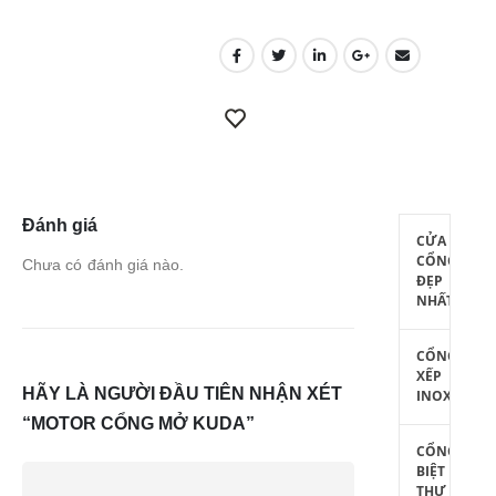
Đánh giá
CỬA
CỔNG
Chưa có đánh giá nào.
ĐẸP
NHẤT
CỔNG
XẾP
HÃY LÀ NGƯỜI ĐẦU TIÊN NHẬN XÉT
INOX
“MOTOR CỔNG MỞ KUDA”
CỔNG
BIỆT
THỰ