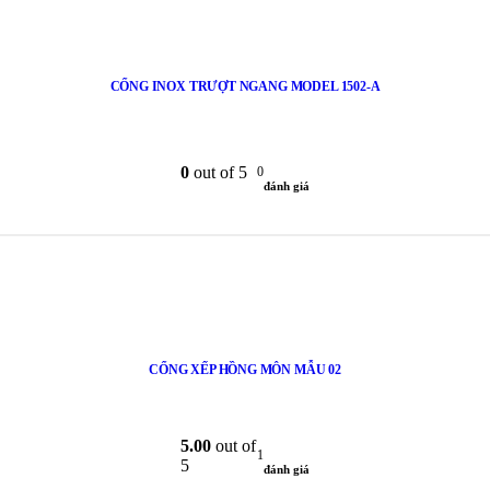
CỔNG INOX TRƯỢT NGANG MODEL 1502-A
0
out of 5
0
đánh giá
CỔNG XẾP HỒNG MÔN MẪU 02
5.00
out of
1
5
đánh giá