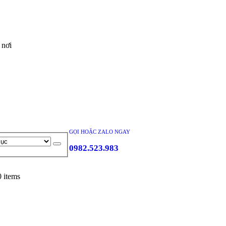
 nơi
GỌI HOẶC ZALO NGAY
0982.523.983
0 items