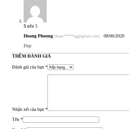
5
trên 5
Hoang Phuong
08/06/2020
(hoan*****ng@gmail.com) -
Đẹp
THÊM ĐÁNH GIÁ
Đánh giá của bạn
*
Nhận xét của bạn
*
Tên
*