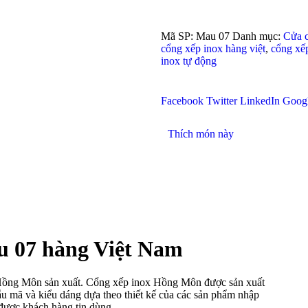
Mã SP:
Mau 07
Danh mục:
Cửa c
cổng xếp inox hàng việt
,
cổng xếp
inox tự động
Facebook
Twitter
LinkedIn
Goog
Thích món này
u 07 hàng Việt Nam
 Hồng Môn sản xuất. Cổng xếp inox Hồng Môn được sản xuất
ẫu mã và kiểu dáng dựa theo thiết kế của các sản phẩm nhập
ược khách hàng tin dùng.