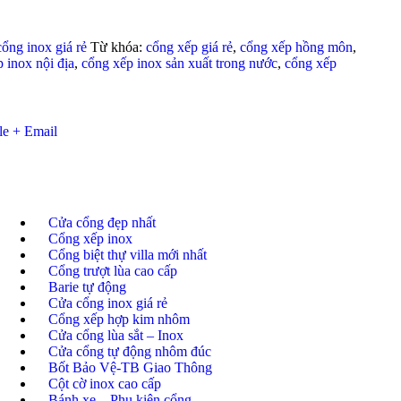
ổng inox giá rẻ
Từ khóa:
cổng xếp giá rẻ
,
cổng xếp hồng môn
,
 inox nội địa
,
cổng xếp inox sản xuất trong nước
,
cổng xếp
le +
Email
Cửa cổng đẹp nhất
Cổng xếp inox
Cổng biệt thự villa mới nhất
Cổng trượt lùa cao cấp
Barie tự động
Cửa cổng inox giá rẻ
Cổng xếp hợp kim nhôm
Cửa cổng lùa sắt – Inox
Cửa cổng tự động nhôm đúc
Bốt Bảo Vệ-TB Giao Thông
Cột cờ inox cao cấp
Bánh xe – Phụ kiện cổng