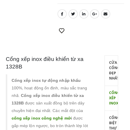
Cổng xếp inox điều khiển từ xa
CỬA
1328B
CỔNG
ĐẸP
NHẤT
Cổng xếp inox tự động nhập khẩu
100%, hoạt động ổn định, màu sắc trang
CỔNG
nhã.
Cổng xếp inox điều khiển từ xa
XẾP
1328B
được sản xuất đồng bộ trên dây
INOX
chuyền hiện đại nhất. Các mắt đột của
CỔNG
cổng xếp inox công nghệ mớ
i
được
BIỆT
gấp mép lộn ngược, bo tròn thành lớp lót
THỰ