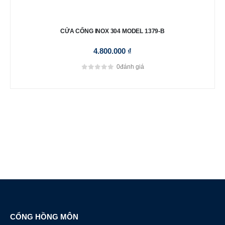
CỬA CỔNG INOX 304 MODEL 1379-B
4.800.000
₫
0
đánh giá
0
out of 5
CỔNG HỒNG MÔN