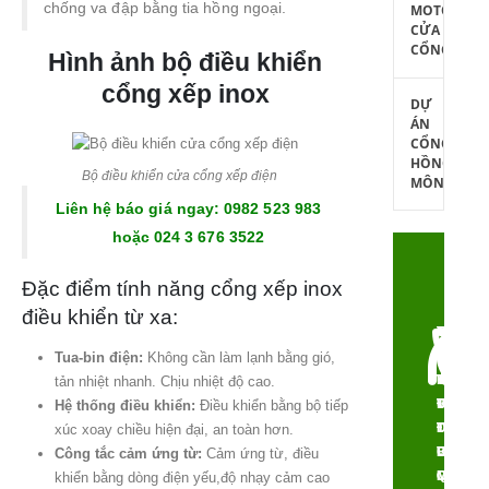
chống va đập bằng tia hồng ngoại.
MOTOR
CỬA
CỔNG
Hình ảnh bộ điều khiển
cổng xếp inox
DỰ
ÁN
CỔNG
HỒNG
Bộ điều khiển cửa cổng xếp điện
MÔN
Liên hệ báo giá ngay: 0982 523 983
hoặc 024 3 676 3522
Đặc điểm tính năng cổng xếp inox
điều khiển từ xa:
CÔNG
THẨM
TÍNH
CHI
NGHỆ
MỸ
NĂNG
PHÍ
Tua-bin điện:
Không cần làm lạnh bằng gió,
HIỆN
VƯỢT
ƯU
TỐI
tản nhiệt nhanh. Chịu nhiệt độ cao.
ĐẠI,
TRỘI,
VIỆT,
ƯU,
Hệ thống điều khiển:
Điều khiển bằng bộ tiếp
TIÊU
ĐA
ĐỘ
TƯ
xúc xoay chiều hiện đại, an toàn hơn.­­­­­­­­­­­­
CHUẨN
DẠNG
BỀN
VẤN
Công tắc cảm ứng từ:
Cảm ứng từ, điều
QUỐC
MẪU
CỰC
MIỄN
khiển bằng dòng điện yếu,độ nhạy cảm cao