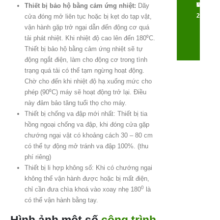
TẾ
MÃ
CAO
PHÍ
Thiết bị bảo hộ bằng cảm ứng nhiệt:
Dãy
24/7
cửa đóng mở liên tục hoặc bị kẹt do tạp vật,
vận hành gặp trở ngại dẫn đến động cơ quá
tải phát nhiệt. Khi nhiệt độ cao lên đến 180⁰C.
Thiết bị bảo hộ bằng cảm ứng nhiệt sẽ tự
động ngắt điện, làm cho động cơ trong tình
trạng quá tải có thể tạm ngừng hoạt động.
Chờ cho đến khi nhiệt độ hạ xuống mức cho
phép (90⁰C) máy sẽ hoạt động trở lại. Điều
này đảm bảo tăng tuổi thọ cho máy.
Thiết bị chống va đập mới nhất: Thiết bị tia
hồng ngoại chống va đập, khi đóng cửa gặp
chướng ngại vật có khoảng cách 30 – 80 cm
có thể tự động mở tránh va đập 100%. (thu
phí riêng)
Thiết bị li hợp không số: Khi có chướng ngại
không thể vận hành được hoặc bị mất điện,
0
chỉ cần đưa chìa khoá vào xoay nhẹ 180
là
có thể vận hành bằng tay.
Hình ảnh một số
công trình