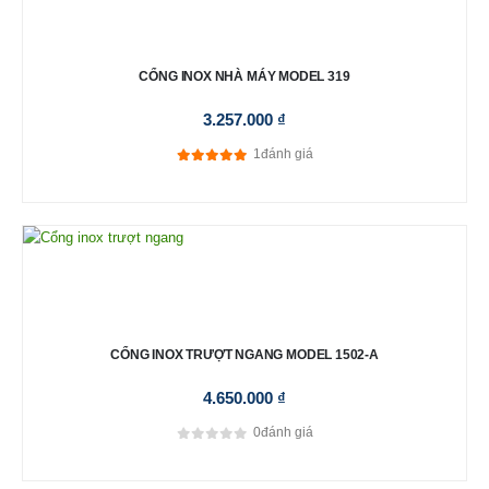
CỔNG INOX NHÀ MÁY MODEL 319
3.257.000
₫
1
đánh giá
5.00
out of 5
CỔNG INOX TRƯỢT NGANG MODEL 1502-A
4.650.000
₫
0
đánh giá
0
out of 5