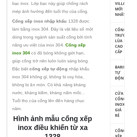
bạc inox. Lớp bạc này giúp chống rách
VILLA
MỚI
mép ảnh hưởng đến tuổi thọ của cổng.
NHẤT
Cổng xếp inox nhập khẩu
1328 được
làm bằng inox 304. Đây là vật liệu số một
CỔNG
TRƯỢT
dùng trong ngành sản suất cổng bởi tính
LÙA
năng ưu việt của inox 304.
Cổng xếp
CAO
CẤP
inox 304
có độ bóng không giới hạn,
giúp cổng trở nên luôn luôn sáng bóng.
BARIE
Đặc biệt
cổng xếp tự động
nhập khẩu
TỰ
inox 304 không gỉ, không bị oxy hóa,
ĐỘNG
không bị ăn mòn. Có khả năng kháng
nước, kháng kiềm, kháng nấm mốc…
CỬA
CỔNG
Tuổi thọ của cổng lên đến hàng chục
INOX
năm.
GIÁ
RẺ
Hình ảnh mẫu cổng xếp
inox điều khiển từ xa
CỔNG
1328
XẾP