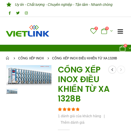
Uy tín - Chất lượng - Chuyên nghiệp - Tận tâm - Nhanh chóng
0
0
0
CỔNG XẾP INOX
CỔNG XẾP INOX ĐIỀU KHIỂN TỪ XA 1328B
CỔNG XẾP
INOX ĐIỀU
KHIỂN TỪ XA
1328B
5.00
out of 5
1
đánh giá của khách hàng
|
Thêm đánh giá