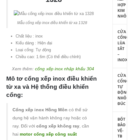
HỢP
KIM
NHÔM
Mẫu cổng xếp inox điều khiển từ xa 1328
CỬA
Chất liệu : inox
CỔNG
LÙA
Kiểu dáng : Hiện đại
SẮT
Loại cổng: Tự động
–
Chiều cao: 1.6m (Có thể điều chỉnh)
INOX
Xem thêm:
cổng xếp inox nhập khẩu 304
CỬA
Mô tơ cổng xếp inox điều khiển
CỔNG
từ xa và Hệ thống điều khiển
TỰ
ĐỘNG
cổng:
NHÔM
ĐÚC
Cổng xếp inox Hồng Môn
có thể sử
dụng hệ vận hành không ray hoặc có
BỐT
BẢO
ray. Đối với
cổng xếp không ray
, cần
VỆ-
hai
motor cổng xếp công suất
TB