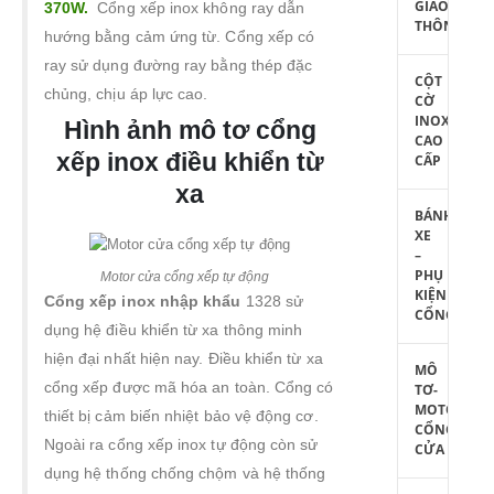
GIAO
370W.
Cổng xếp inox không ray dẫn
THÔNG
hướng bằng cảm ứng từ. Cổng xếp có
ray sử dụng đường ray bằng thép đặc
CỘT
chủng, chịu áp lực cao.
CỜ
INOX
Hình ảnh mô tơ cổng
CAO
xếp inox điều khiển từ
CẤP
xa
BÁNH
XE
–
PHỤ
Motor cửa cổng xếp tự động
KIỆN
Cổng xếp inox nhập khẩu
1328 sử
CỔNG
dụng hệ điều khiển từ xa thông minh
hiện đại nhất hiện nay. Điều khiển từ xa
MÔ
cổng xếp được mã hóa an toàn. Cổng có
TƠ-
MOTOR
thiết bị cảm biến nhiệt bảo vệ động cơ.
CỔNG
Ngoài ra cổng xếp inox tự động còn sử
CỬA
dụng hệ thống chống chộm và hệ thống