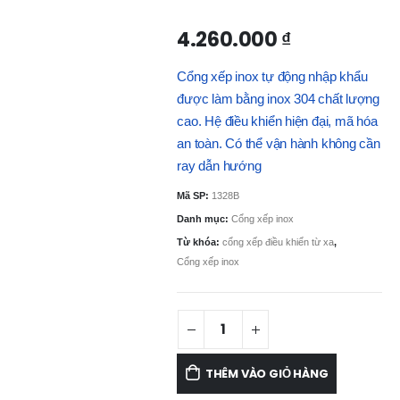
4.260.000
₫
Cổng xếp inox tự động nhập khẩu
được làm bằng inox 304 chất lượng
cao. Hệ điều khiển hiện đại, mã hóa
an toàn. Có thể vận hành không cần
ray dẫn hướng
Mã SP:
1328B
Danh mục:
Cổng xếp inox
Từ khóa:
cổng xếp điều khiển từ xa
,
Cổng xếp inox
THÊM VÀO GIỎ HÀNG