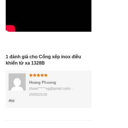
1 đánh giá cho
Cổng xếp inox điều
khiển từ xa 1328B
5
trên 5
Hoang Phuong
(hoan*****ng@gmail.com) -
25/05/2020
đẹp