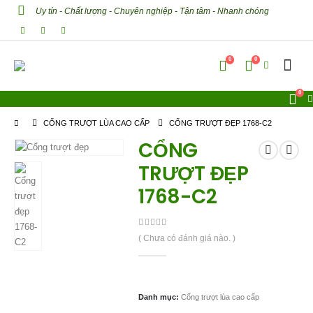
Uy tín - Chất lượng - Chuyên nghiệp - Tận tâm - Nhanh chóng
0
0
0
CỔNG TRƯỢT LÙA CAO CẤP
CỔNG TRƯỢT ĐẸP 1768-C2
CỔNG
TRƯỢT ĐẸP
1768-C2
0
out of 5
( Chưa có đánh giá nào. )
Danh mục:
Cổng trượt lùa cao cấp