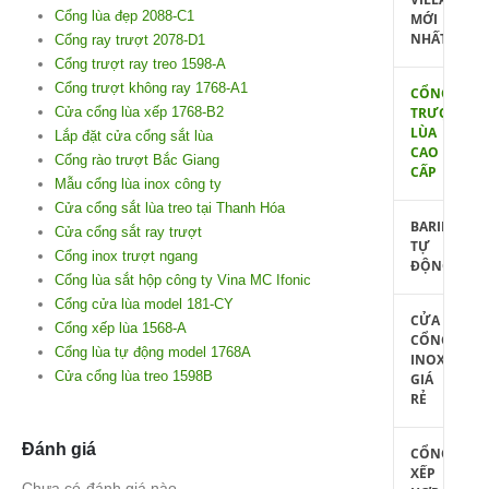
Cổng lùa đẹp 2088-C1
MỚI
NHẤT
Cổng ray trượt 2078-D1
Cổng trượt ray treo 1598-A
Cổng trượt không ray 1768-A1
CỔNG
Cửa cổng lùa xếp 1768-B2
TRƯỢT
LÙA
Lắp đặt cửa cổng sắt lùa
CAO
Cổng rào trượt Bắc Giang
CẤP
Mẫu cổng lùa inox công ty
Cửa cổng sắt lùa treo tại Thanh Hóa
BARIE
Cửa cổng sắt ray trượt
TỰ
Cổng inox trượt ngang
ĐỘNG
Cổng lùa sắt hộp công ty Vina MC Ifonic
Cổng cửa lùa model 181-CY
CỬA
Cổng xếp lùa 1568-A
CỔNG
Cổng lùa tự động model 1768A
INOX
Cửa cổng lùa treo 1598B
GIÁ
RẺ
Đánh giá
CỔNG
XẾP
Chưa có đánh giá nào.