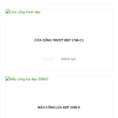
CỬA CỔNG TRƯỢT ĐẸP 1768-C1
0
đánh giá
0
out of 5
MẪU CỔNG LÙA ĐẸP 2088-E