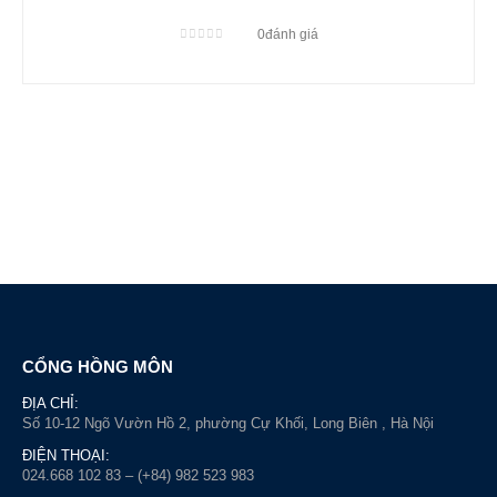
0
đánh giá
0
out of 5
CỔNG HỒNG MÔN
ĐỊA CHỈ:
Số 10-12 Ngõ Vườn Hồ 2, phường Cự Khối, Long Biên , Hà Nội
ĐIỆN THOẠI:
024.668 102 83 – (+84) 982 523 983