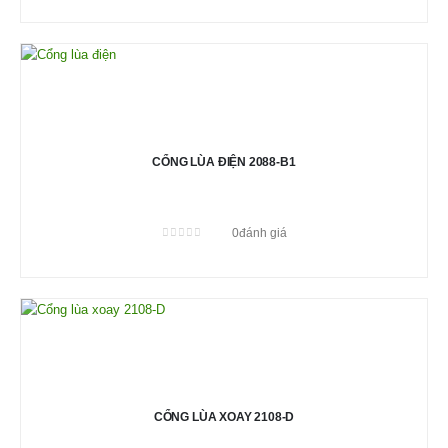
CỔNG LÙA ĐIỆN 2088-B1
0
đánh giá
0
out of 5
CỔNG LÙA XOAY 2108-D