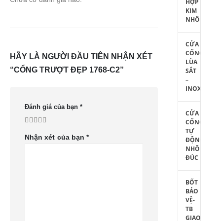
HỢP
KIM
NHÔM
CỬA
CỔNG
HÃY LÀ NGƯỜI ĐẦU TIÊN NHẬN XÉT
LÙA
“CỔNG TRƯỢT ĐẸP 1768-C2”
SẮT
–
INOX
Đánh giá của bạn
*
CỬA
CỔNG
TỰ
Nhận xét của bạn
*
ĐỘNG
NHÔM
ĐÚC
BỐT
BẢO
VỆ-
TB
GIAO