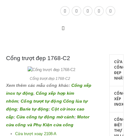
Cổng trượt đẹp 1768-C2
CỬA
CỔNG
ĐẸP
NHẤT
Cổng trượt đẹp 1768-C2
Xem thêm các mẫu cổng khác:
Cổng xếp
inox tự động
,
Cổng xếp hợp kim
CỔNG
XẾP
nhôm
;
Cổng trượt tự động Cổng lùa tự
INOX
động
;
Barie tự động
;
Cột cờ inox cao
cấp
;
Cửa cổng tự động mở cánh
;
Motor
CỔNG
cửa cổng và Phụ Kiện cửa cổng
BIỆT
THỰ
Cửa trượt xoay 2108-A
VILLA