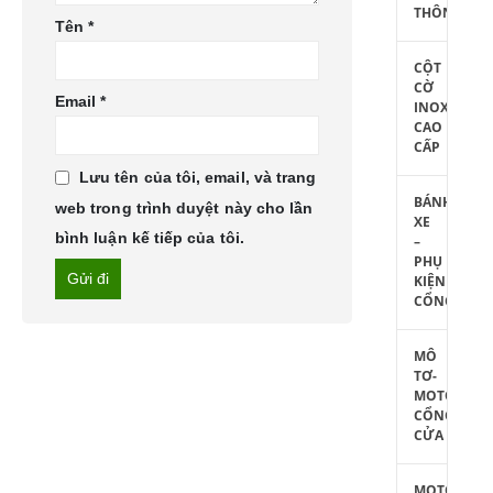
THÔNG
Tên
*
CỘT
CỜ
Email
*
INOX
CAO
CẤP
Lưu tên của tôi, email, và trang
BÁNH
web trong trình duyệt này cho lần
XE
bình luận kế tiếp của tôi.
–
PHỤ
KIỆN
CỔNG
MÔ
TƠ-
MOTOR
CỔNG
CỬA
MOTOR