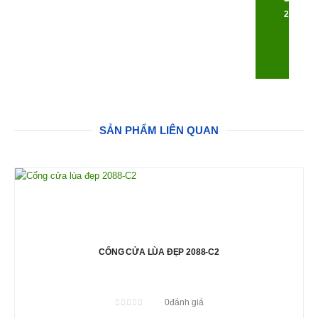
24/7
SẢN PHẨM LIÊN QUAN
CỔNG CỬA LÙA ĐẸP 2088-C2
0
đánh giá
0
out of 5