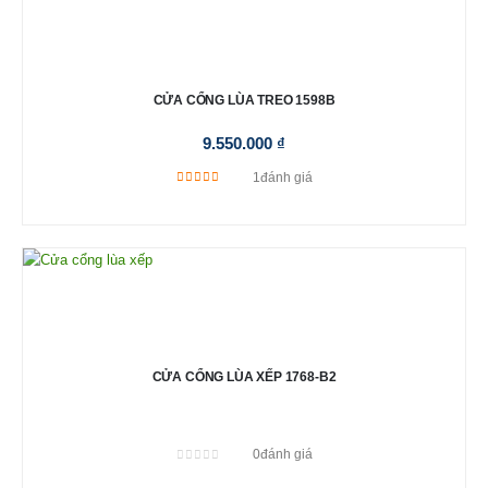
CỬA CỔNG LÙA TREO 1598B
9.550.000
₫
1
đánh giá
5.00
out of 5
CỬA CỔNG LÙA XẾP 1768-B2
0
đánh giá
0
out of 5