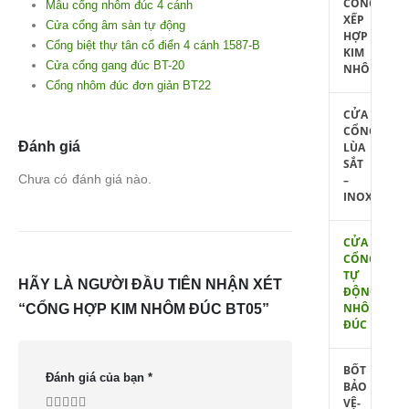
CỔNG
Mẫu cổng nhôm đúc 4 cánh
XẾP
Cửa cổng âm sàn tự động
HỢP
Cổng biệt thự tân cổ điển 4 cánh 1587-B
KIM
Cửa cổng gang đúc BT-20
NHÔM
Cổng nhôm đúc đơn giản BT22
CỬA
CỔNG
Đánh giá
LÙA
SẮT
Chưa có đánh giá nào.
–
INOX
CỬA
CỔNG
TỰ
HÃY LÀ NGƯỜI ĐẦU TIÊN NHẬN XÉT
ĐỘNG
NHÔM
“CỔNG HỢP KIM NHÔM ĐÚC BT05”
ĐÚC
BỐT
Đánh giá của bạn
*
BẢO
VỆ-