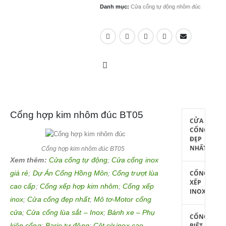
Danh mục:
Cửa cổng tự động nhôm đúc
Cổng hợp kim nhôm đúc BT05
CỬA
CỔNG
ĐẸP
NHẤT
Cổng hợp kim nhôm đúc BT05
Xem thêm:
Cửa cổng tự động
;
Cửa cổng inox
giá rẻ
;
Dự Án Cổng Hồng Môn
;
Cổng trượt lùa
CỔNG
XẾP
cao cấp
;
Cổng xếp hợp kim nhôm
;
Cổng xếp
INOX
inox
;
Cửa cổng đẹp nhất
;
Mô tơ-Motor cổng
cửa
;
Cửa cổng lùa sắt – Inox
;
Bánh xe – Phụ
CỔNG
kiện cổng
;
Barie tự động
;
Cột cờ inox cao
BIỆT