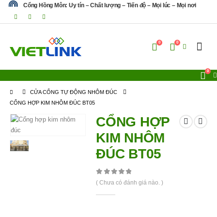
Cổng Hồng Môn: Uy tín – Chất lượng – Tiến độ – Mọi lúc – Mọi nơi
0
0
0
CỬA CỔNG TỰ ĐỘNG NHÔM ĐÚC
CỔNG HỢP KIM NHÔM ĐÚC BT05
CỔNG HỢP
KIM NHÔM
ĐÚC BT05
0
out of 5
( Chưa có đánh giá nào. )