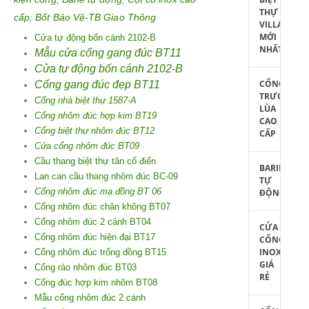
THỰ
cấp;
Bốt Bảo Vệ-TB Giao Thông
VILLA
MỚI
Cửa tự động bốn cánh 2102-B
NHẤT
Mẫu cửa cổng gang đúc BT11
Cửa tự động bốn cánh 2102-B
CỔNG
Cổng gang đúc đẹp BT11
TRƯỢT
Cổng nhà biệt thự 1587-A
LÙA
Cổng nhôm đúc hợp kim BT19
CAO
Cổng biệt thự nhôm đúc BT12
CẤP
Cửa cổng nhôm đúc BT09
Cầu thang biệt thự tân cổ điển
BARIE
Lan can cầu thang nhôm đúc BC-09
TỰ
Cổng nhôm đúc mạ đồng BT 06
ĐỘNG
Cổng nhôm đúc chân không BT07
Cổng nhôm đúc 2 cánh BT04
CỬA
Cổng nhôm đúc hiện đại BT17
CỔNG
INOX
Cổng nhôm đúc trống đồng BT15
GIÁ
Cổng rào nhôm đúc BT03
RẺ
Cổng đúc hợp kim nhôm BT08
Mẫu cổng nhôm đúc 2 cánh