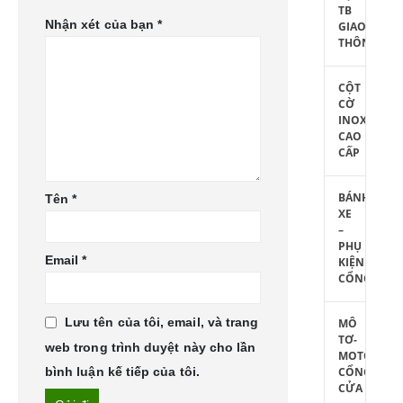
TB
Nhận xét của bạn
*
GIAO
THÔNG
CỘT
CỜ
INOX
CAO
CẤP
BÁNH
Tên
*
XE
–
PHỤ
Email
*
KIỆN
CỔNG
Lưu tên của tôi, email, và trang
MÔ
TƠ-
web trong trình duyệt này cho lần
MOTOR
CỔNG
bình luận kế tiếp của tôi.
CỬA