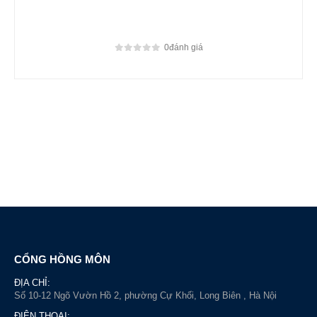
0
đánh giá
0
out of 5
CỔNG HỒNG MÔN
ĐỊA CHỈ:
Số 10-12 Ngõ Vườn Hồ 2, phường Cự Khối, Long Biên , Hà Nội
ĐIỆN THOẠI: