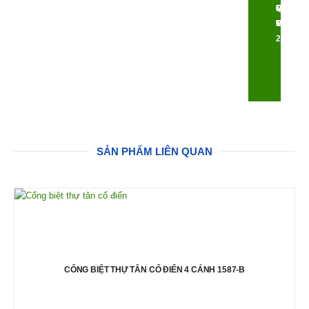
QUỐC
MẪU
CỰC
MIỄN
TẾ
MÃ
CAO
PHÍ
24/7
SẢN PHẨM LIÊN QUAN
CỔNG BIỆT THỰ TÂN CỔ ĐIỂN 4 CÁNH 1587-B