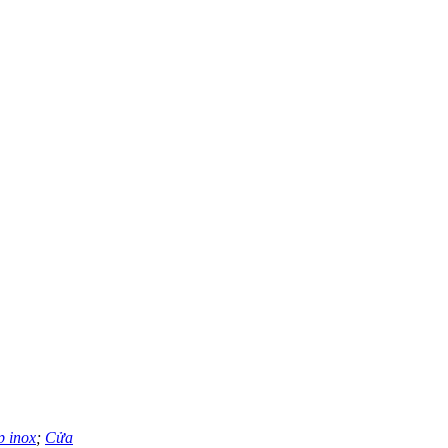
p inox
;
Cửa