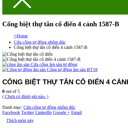
Cổng biệt thự tân cổ điển 4 cánh 1587-B
Home
Cửa cổng tự động nhôm đúc
Cổng biệt thự tân cổ điển 4 cánh 1587-B
Cửa cổng âm sàn tự động
Cổng tự động âm sàn BT18
CỔNG BIỆT THỰ TÂN CỔ ĐIỂN 4 CÁNH
0
out of 5
( Chưa có đánh giá nào. )
Danh mục:
Cửa cổng tự động nhôm đúc
Facebook
Twitter
LinkedIn
Google +
Email
Thích món này