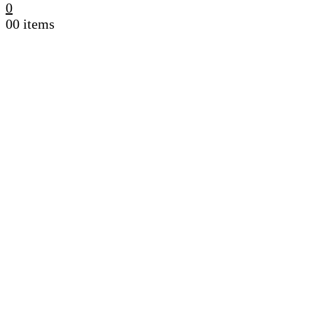
0
0
0 items