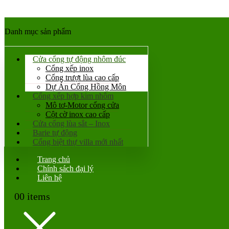
Danh mục sản phẩm
Cửa cổng tự động nhôm đúc
Cổng xếp inox
Cổng trượt lùa cao cấp
Dự Án Cổng Hồng Môn
Cổng xếp hợp kim nhôm
Mô tơ-Motor cổng cửa
Cột cờ inox cao cấp
Cửa cổng lùa sắt – Inox
Barie tự động
Cổng biệt thự villa mới nhất
Trang chủ
Chính sách đại lý
Liên hệ
0
0 items