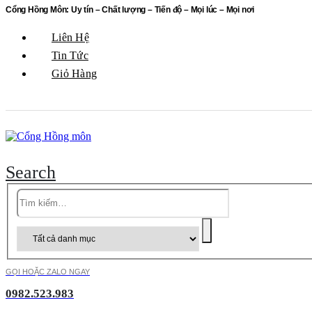
Cổng Hồng Môn: Uy tín – Chất lượng – Tiến độ – Mọi lúc – Mọi nơi
Liên Hệ
Tin Tức
Giỏ Hàng
Search
GỌI HOẶC ZALO NGAY
0982.523.983