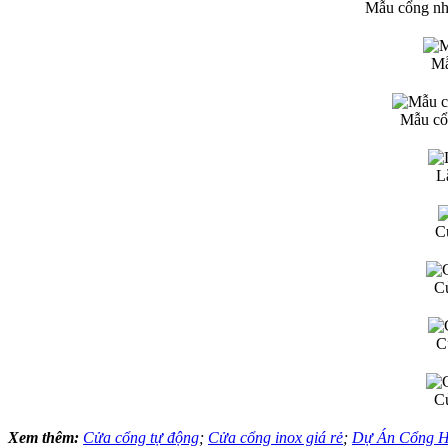
Mẫu cổng nh
Mẫ
Mẫu cổ
L
C
C
C
C
Xem thêm:
Cửa cổng tự động
;
Cửa cổng inox giá rẻ
;
Dự Án Cổng 