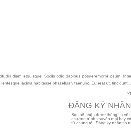
icitudin diam etquisque. Sociis odio dapibus posueremorbi ipsum. Int
lentesque lacinia habitasse phasellus vitaenunc. Eu erat ut, tincidunt...
X
ĐĂNG KÝ NHẬN
Bạn sẽ nhận được thông tin về s
chương trình khuyến mại hay các
từ chúng tôi. Đăng ký nhận tin n