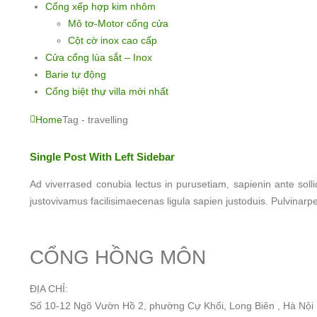
Cổng xếp hợp kim nhôm
Mô tơ-Motor cổng cửa
Cột cờ inox cao cấp
Cửa cổng lùa sắt – Inox
Barie tự động
Cổng biệt thự villa mới nhất
Home
Tag -
travelling
Single Post With Left Sidebar
Ad viverrased conubia lectus in purusetiam, sapienin ante soll
justovivamus facilisimaecenas ligula sapien justoduis. Pulvinarpel
CỔNG HỒNG MÔN
ĐỊA CHỈ:
Số 10-12 Ngõ Vườn Hồ 2, phường Cự Khối, Long Biên , Hà Nội