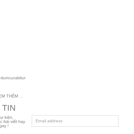
erdumcurabitur
EM THÊM ...
 TIN
ự kiện,
 bài viết hay
gay !