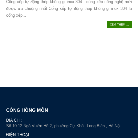
Cổng xếp tự động thép không gỉ inox 304 - cổng xếp công nghệ mới
được ưa chuộng nhất Cổng xếp tự động thép không gỉ inox 304 là
cổng xếp...
XEM THÊM ...
CỔNG HỒNG MÔN
ĐỊA CHỈ:
Số 10-12 Ngõ Vườn Hồ 2, phường Cự Khối, Long Biên , Hà Nội
ĐIỆN THOẠI: