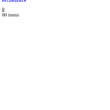
0
0
0 items