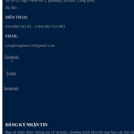
Số 10-12 Ngõ Vườn Hồ 2, phường Cự Khối, Long Biên ,
Hà Nội
ĐIỆN THOẠI:
024.668 102 83 – (+84) 982 523 983
EMAIL:
conghongmon.vn@gmail.com
Facebook-
f
Twitter
Instagram
ĐĂNG KÝ NHẬN TIN
Bạn sẽ nhận được thông tin về sự kiện, chương trình khuyến mại hay các bài viế