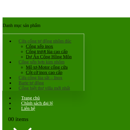
Danh mục sản phẩm
Cửa cổng tự động nhôm đúc
Cổng xếp inox
Cổng trượt lùa cao cấp
Dự Án Cổng Hồng Môn
Cổng xếp hợp kim nhôm
Mô tơ-Motor cổng cửa
Cột cờ inox cao cấp
Cửa cổng lùa sắt – Inox
Barie tự động
Cổng biệt thự villa mới nhất
Trang chủ
Chính sách đại lý
Liên hệ
0
0 items