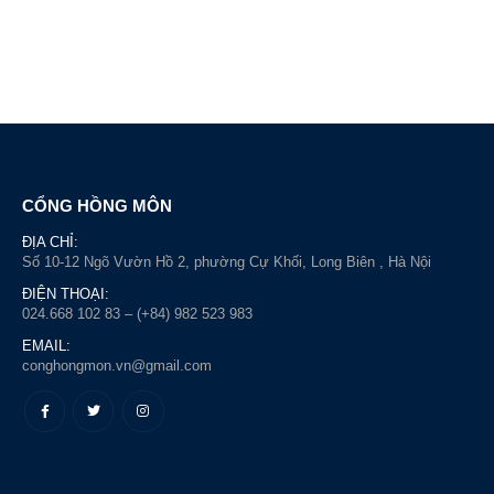
CỔNG HỒNG MÔN
ĐỊA CHỈ:
Số 10-12 Ngõ Vườn Hồ 2, phường Cự Khối, Long Biên , Hà Nội
ĐIỆN THOẠI:
024.668 102 83 – (+84) 982 523 983
EMAIL:
conghongmon.vn@gmail.com