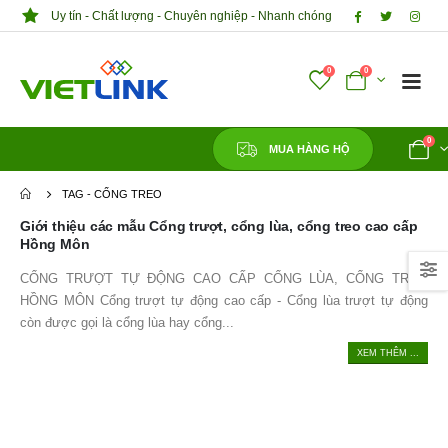
Uy tín - Chất lượng - Chuyên nghiệp - Nhanh chóng
0
0
0
MUA HÀNG HỘ
TAG -
CỔNG TREO
Giới thiệu các mẫu Cổng trượt, cổng lùa, cổng treo cao cấp
Hồng Môn
CỔNG TRƯỢT TỰ ĐỘNG CAO CẤP CỔNG LÙA, CỔNG TREO
HỒNG MÔN Cổng trượt tự động cao cấp - Cổng lùa trượt tự động
còn được gọi là cổng lùa hay cổng...
XEM THÊM ...