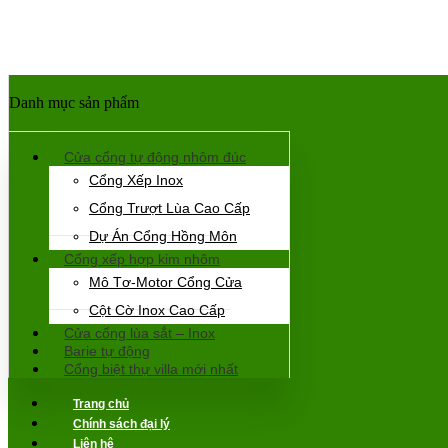
Danh mục sản phẩm
Cửa cổng tự động nhôm đúc
Cổng Xếp Inox
Cổng Trượt Lùa Cao Cấp
Dự Án Cổng Hồng Môn
Cổng xếp hợp kim nhôm
Mô Tơ-Motor Cổng Cửa
Cột Cờ Inox Cao Cấp
Cửa cổng lùa sắt – Inox
Barie tự động
Cổng biệt thự villa mới nhất
Trang chủ
Chính sách đại lý
Liên hệ