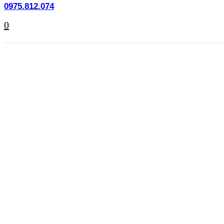
0975.812.074
0
0
0 items