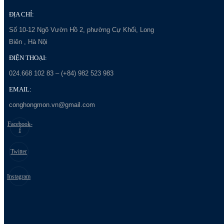
ĐỊA CHỈ:
Số 10-12 Ngõ Vườn Hồ 2, phường Cự Khối, Long
Biên , Hà Nội
ĐIỆN THOẠI:
024.668 102 83 – (+84) 982 523 983
EMAIL:
conghongmon.vn@gmail.com
Facebook-
f
Twitter
Instagram