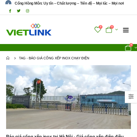
Cổng Hồng Môn: Uy tín – Chất lượng – Tiến độ – Mọi lúc – Mọi nơi
0
0
0
TAG -
BÁO GIÁ CỔNG XẾP INOX CHẠY ĐIỆN
Báo giá cổng xếp inox tại Hà Nội - Giá cổng xếp điện điều