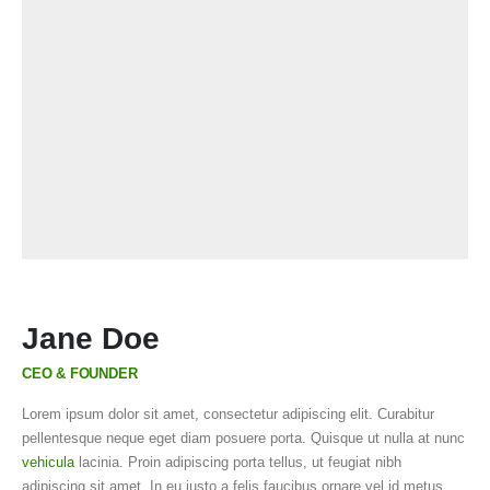
Jane Doe
CEO & FOUNDER
Lorem ipsum dolor sit amet, consectetur adipiscing elit. Curabitur
pellentesque neque eget diam posuere porta. Quisque ut nulla at nunc
vehicula
lacinia. Proin adipiscing porta tellus, ut feugiat nibh
adipiscing sit amet. In eu justo a felis faucibus ornare vel id metus.