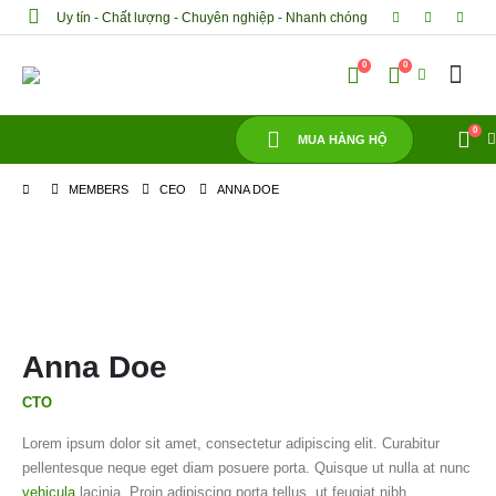
Uy tín - Chất lượng - Chuyên nghiệp - Nhanh chóng
0
0
0
MUA HÀNG HỘ
MEMBERS
CEO
ANNA DOE
Anna Doe
CTO
Lorem ipsum dolor sit amet, consectetur adipiscing elit. Curabitur
pellentesque neque eget diam posuere porta. Quisque ut nulla at nunc
vehicula
lacinia. Proin adipiscing porta tellus, ut feugiat nibh