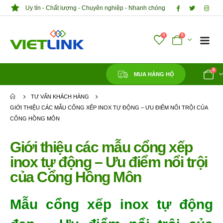
Uy tín - Chất lượng - Chuyên nghiệp - Nhanh chóng
0
0
0
MUA HÀNG HỘ
TƯ VẤN KHÁCH HÀNG
GIỚI THIỆU CÁC MẪU CỔNG XẾP INOX TỰ ĐỘNG – ƯU ĐIỂM NỔI TRỘI CỦA
CỔNG HỒNG MÔN
Giới thiệu các mẫu cổng xếp
inox tự động – Ưu điểm nổi trội
của Cổng Hồng Môn
Mẫu cổng xếp inox tự động