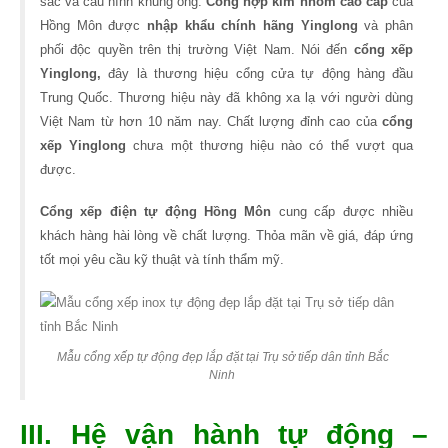
sắc và cấu hình khung ống.
Cổng hợp kim nhôm cao cấp
của
Hồng Môn được
nhập khẩu chính hãng Yinglong
và phân
phối độc quyền trên thị trường Việt Nam. Nói đến
cổng xếp
Yinglong,
đây là thương hiệu cổng cửa tự động hàng đầu
Trung Quốc. Thương hiệu này đã không xa lạ với người dùng
Việt Nam từ hơn 10 năm nay. Chất lượng đỉnh cao của
cổng
xếp Yinglong
chưa một thương hiệu nào có thể vượt qua
được.
Cổng xếp điện tự động Hồng Môn
cung cấp được nhiều
khách hàng hài lòng về chất lượng. Thỏa mãn về giá, đáp ứng
tốt mọi yêu cầu kỹ thuật và tính thẩm mỹ.
Mẫu cổng xếp tự động đẹp lắp đặt tại Trụ sở tiếp dân tỉnh Bắc
Ninh
III. Hệ vận hành tự động –