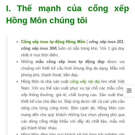
I. Thế mạnh của cổng xếp
Hồng Môn chúng tôi
Cổng xếp inox tự động Hồng Môn
(
cổng xếp inox 201
,
cổng xếp inox 304
) luôn có sẵn trong kho. Với 1 giá duy
nhất ở mọi thời điểm.
Những
mẫu cổng xếp inox tự động đẹp
được ưa
chuộng với thiết kế cấu hình khung ống đa dạng. Mẫu mã
phong phú, thanh thoát, bền đẹp.
Hồng Môn là nhà sản xuất
cổng xếp nội địa
lớn nhất Việt
Nam. Với ưu thế sản xuất phục vụ tại chỗ các mẫu cổng
xếp thông thường, giá rẻ, chất lượng cao. Sản xuất theo
thiết kế của chủ đầu tư. Đáp ứng được tất cả các yêu cầu
riêng cho từng công trình. Bên cạnh đó, Hồng Môn còn
mang đến cho quý khách những lựa chọn phong phú qua
các dòng cổng nhập khẩu với đầy đủ chất liệu, mẫu mã
giá thành khác nhau.
Hồng Môn đảm bảo quý khách sẽ hài lòng trải nghiệm với