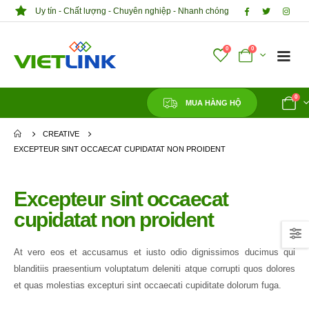
Uy tín - Chất lượng - Chuyên nghiệp - Nhanh chóng
0
0
0
MUA HÀNG HỘ
CREATIVE
EXCEPTEUR SINT OCCAECAT CUPIDATAT NON PROIDENT
Excepteur sint occaecat
cupidatat non proident
At vero eos et accusamus et iusto odio dignissimos ducimus qui
blanditiis praesentium voluptatum deleniti atque corrupti quos dolores
et quas molestias excepturi sint occaecati cupiditate dolorum fuga.