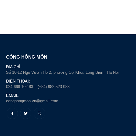
CỔNG HỒNG MÔN
ĐỊA CHỈ:
Số 10-12 Ngõ Vườn Hồ 2, phường Cự Khối, Long Biên , Hà Nội
ĐIỆN THOẠI:
024.668 102 83 – (+84) 982 523 983
EMAIL:
conghongmon.vn@gmail.com