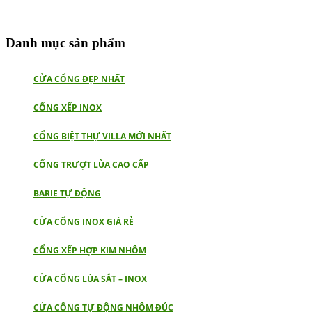
Danh mục sản phẩm
CỬA CỔNG ĐẸP NHẤT
CỔNG XẾP INOX
CỔNG BIỆT THỰ VILLA MỚI NHẤT
CỔNG TRƯỢT LÙA CAO CẤP
BARIE TỰ ĐỘNG
CỬA CỔNG INOX GIÁ RẺ
CỔNG XẾP HỢP KIM NHÔM
CỬA CỔNG LÙA SẮT – INOX
CỬA CỔNG TỰ ĐỘNG NHÔM ĐÚC