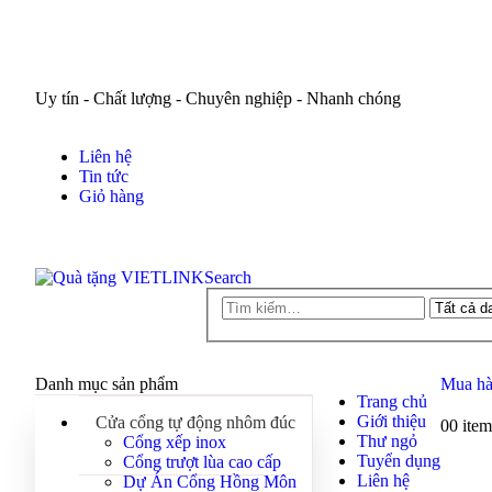
Uy tín - Chất lượng - Chuyên nghiệp - Nhanh chóng
Liên hệ
Tin tức
Giỏ hàng
Search
Danh mục sản phẩm
Mua hà
Trang chủ
Giới thiệu
Cửa cổng tự động nhôm đúc
0
0 item
Thư ngỏ
Cổng xếp inox
Tuyển dụng
Cổng trượt lùa cao cấp
Liên hệ
Dự Án Cổng Hồng Môn