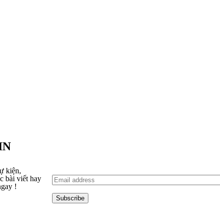
IN
ự kiện,
 bài viết hay
ngay !