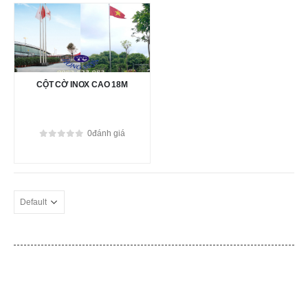
CỘT CỜ INOX CAO 18M
0
đánh giá
0
out of 5