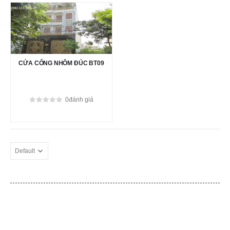
CỬA CỔNG NHÔM ĐÚC BT09
0
đánh giá
0
out of 5