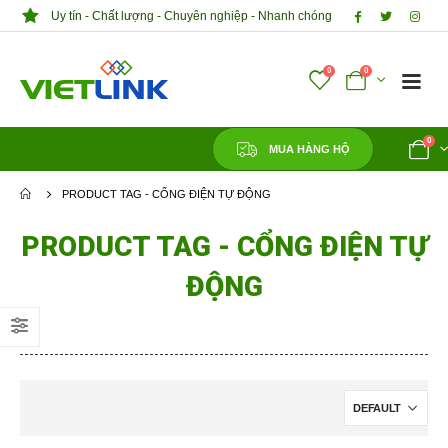
Uy tín - Chất lượng - Chuyên nghiệp - Nhanh chóng
0
0
0
MUA HÀNG HỘ
PRODUCT TAG -
CỔNG ĐIỆN TỰ ĐỘNG
PRODUCT TAG - CỔNG ĐIỆN TỰ
ĐỘNG