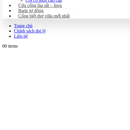
Cột cờ inox cao cấp
Cửa cổng lùa sắt – Inox
Barie tự động
Cổng biệt thự villa mới nhất
Trang chủ
Chính sách đại lý
Liên hệ
0
0 items