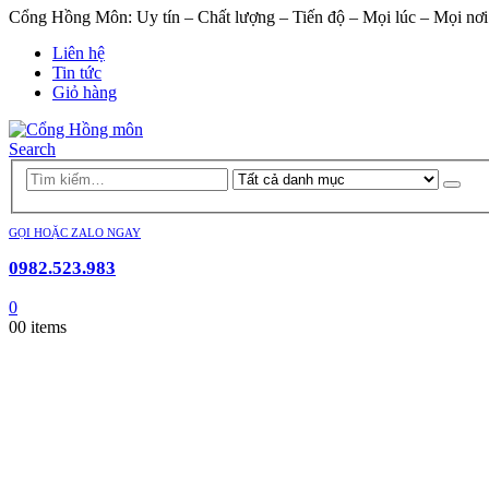
Cổng Hồng Môn: Uy tín – Chất lượng – Tiến độ – Mọi lúc – Mọi nơi
Liên hệ
Tin tức
Giỏ hàng
Search
GỌI HOẶC ZALO NGAY
0982.523.983
0
0
0 items