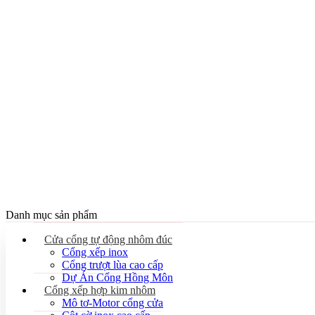
Danh mục sản phẩm
Cửa cổng tự động nhôm đúc
Cổng xếp inox
Cổng trượt lùa cao cấp
Dự Án Cổng Hồng Môn
Cổng xếp hợp kim nhôm
Mô tơ-Motor cổng cửa