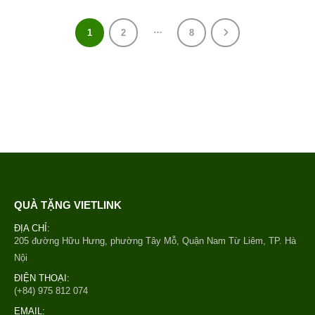
…
1
2
8
QUÀ TẶNG VIETLINK
ĐỊA CHỈ:
205 đường Hữu Hưng, phường Tây Mỗ, Quận Nam Từ Liêm, TP. Hà
Nội
ĐIỆN THOẠI:
(+84) 975 812 074
EMAIL: