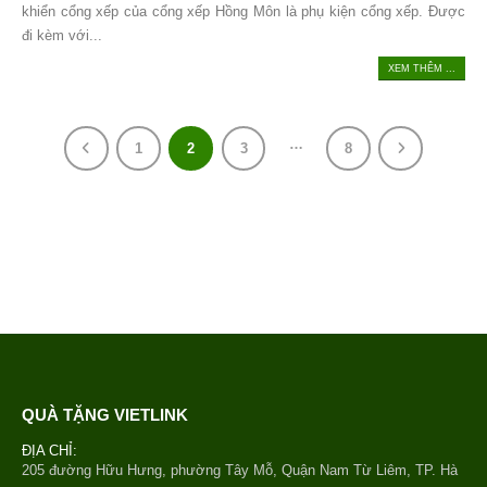
khiển cổng xếp của cổng xếp Hồng Môn là phụ kiện cổng xếp. Được
đi kèm với...
XEM THÊM ...
…
1
2
3
8
QUÀ TẶNG VIETLINK
ĐỊA CHỈ:
205 đường Hữu Hưng, phường Tây Mỗ, Quận Nam Từ Liêm, TP. Hà