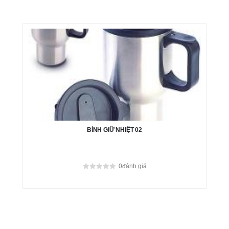
BÌNH GIỮ NHIỆT 02
0
đánh giá
0
out of 5